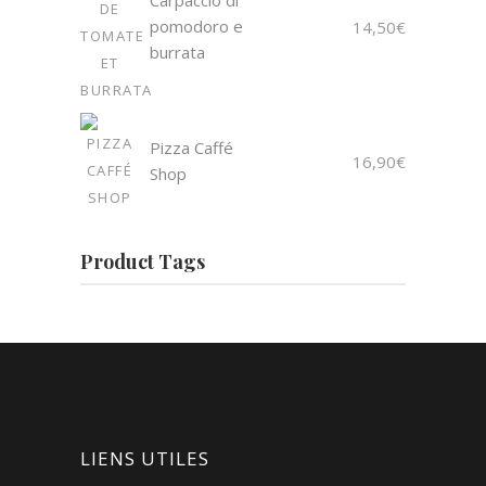
Carpaccio di
pomodoro e
14,50
€
burrata
Pizza Caffé
16,90
€
Shop
Product Tags
LIENS UTILES