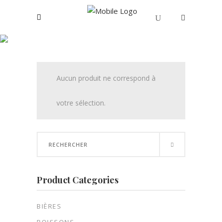
Farine sans gluten
Votre panier est vide.
Aucun produit ne correspond à
votre sélection.
Search
for:
Product Categories
BIÈRES