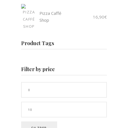
Pizza Caffé
16,90
€
Shop
Product Tags
Filter by price
Prix
min
Prix
max
FILTRER