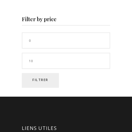
Filter by price
Prix
min
Prix
max
FILTRER
LIENS UTILES