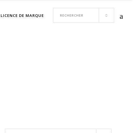
Votre panier est vide.
Search
LICENCE DE MARQUE
CONTACT
for:
Search