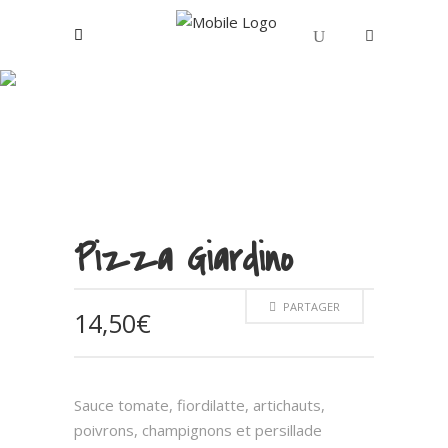
Commander dans nos
Votre panier est vide.
restaurants
Pizza Giardino
PARTAGER
14,50
€
Sauce tomate, fiordilatte, artichauts,
poivrons, champignons et persillade